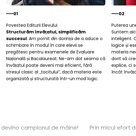
01
02
Structurăm învățatul, simplificăm
Suntem aici
succesul
. Am pornit din dorința de a aduce o
inteligent. 
schimbare în modul în care elevii se
logice și es
pregătesc pentru examenele de Evaluare
materia ne
Națională și Bacalaureat. Ne-am dat seama că
dorit să cr
învățatul poate deveni mai eficient, fără
explice, ci 
stresul clasic al „tocitului”, dacă materia este
încât învăța
organizată și structurată într-un mod logic.
zi devino campionul de mâine!
Prin micul efort 