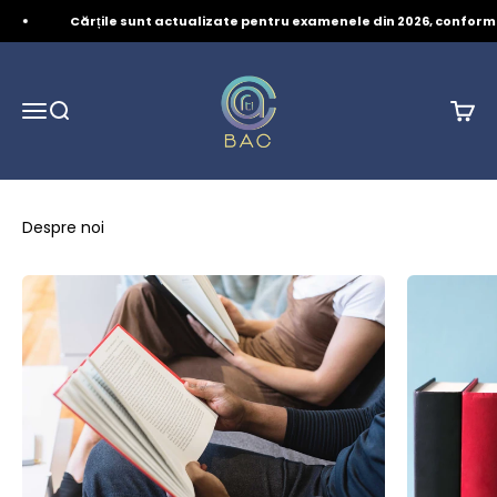
Mergi la conținut
Cărțile sunt actualizate pentru examenele din 2026, confor
Cartibac
Deschide meniul de navigație
Deschide căutările
Desch
Despre noi